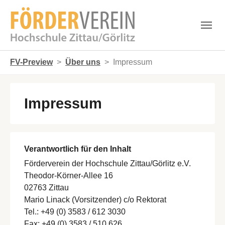
Skip to main navigation
Zum Hauptinhalt springen
Skip to page footer
Sie sind hier:
FV-Preview
Über uns
Impressum
Impressum
Verantwortlich für den Inhalt
Förderverein der Hochschule Zittau/Görlitz e.V.
Theodor-Körner-Allee 16
02763 Zittau
Mario Linack (Vorsitzender) c/o Rektorat
Tel.: +49 (0) 3583 / 612 3030
Fax: +49 (0) 3583 / 510 626