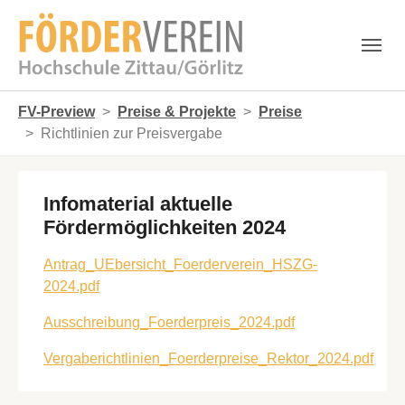
Skip to main navigation
Zum Hauptinhalt springen
Skip to page footer
Sie sind hier:
FV-Preview
Preise & Projekte
Preise
Richtlinien zur Preisvergabe
Infomaterial aktuelle
Fördermöglichkeiten 2024
Antrag_UEbersicht_Foerderverein_HSZG-
2024.pdf
Ausschreibung_Foerderpreis_2024.pdf
Vergaberichtlinien_Foerderpreise_Rektor_2024.pdf