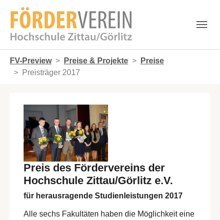
Skip to main navigation
Zum Hauptinhalt springen
Skip to page footer
Sie sind hier:
FV-Preview
Preise & Projekte
Preise
Preisträger 2017
Preis des Fördervereins der
Hochschule Zittau/Görlitz e.V.
für herausragende Studienleistungen 2017
Alle sechs Fakultäten haben die Möglichkeit eine